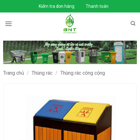
Bỏ
Kiểm tra đơn hàng
Thanh toán
qua
nội
dung
Trang chủ
/
Thùng rác
/
Thùng rác công cộng