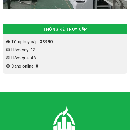
THỐNG KÊ TRUY CẬP
👁 Tổng truy cập:
33980
📅 Hôm nay:
13
📆 Hôm qua:
43
🟢 Đang online:
0